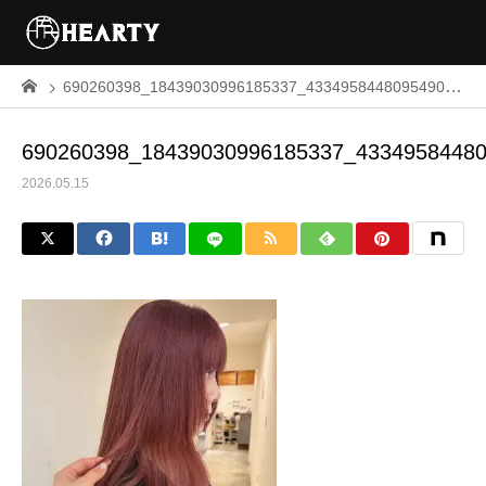
690260398_18439030996185337_4334958448095490327_n
690260398_18439030996185337_4334958448
2026.05.15