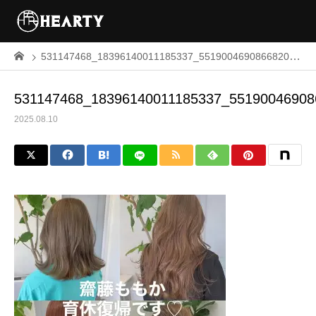
531147468_18396140011185337_5519004690866820609_n
531147468_18396140011185337_55190046908
2025.08.10