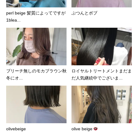
perl beige 髪質によってですが
ぷつんとボブ
1blea...
ブリーチ無しのモカブラウン️秋
ロイヤルトリートメントまだま
冬にオ...
だ人気継続中でございま...
olivebeige
olive beige