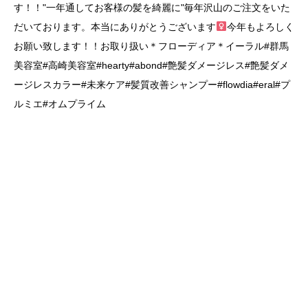
す！！"一年通してお客様の髪を綺麗に"毎年沢山のご注文をいた
だいております。本当にありがとうございます‍
今年もよろしく
お願い致します！！お取り扱い＊フローディア＊イーラル#群馬
美容室#高崎美容室#hearty#abond#艶髪ダメージレス#艶髪ダメ
ージレスカラー#未来ケア#髪質改善シャンプー#flowdia#eral#プ
ルミエ#オムプライム