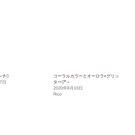
ンチ
コーラルカラーとオーロラ×グリッ
月7日
ター⋆͛*͛ ⋆
2020年8月10日
Rico