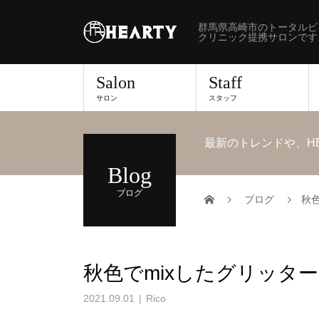
群馬県高崎市のトータルビ
クリニック提携サロンです
Salon
Staff
サロン
スタッフ
最新のトレンドや、H
Blog
ブログ
ブログ
秋色
秋色でmixしたグリッター
2021.09.01
Rico