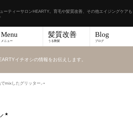
ューティーサロンHEARTY。育毛や髪質改善、その他エイジングケア
。
Menu
髪質改善
Blog
メニュー
うる艶髪
ブログ
EARTYイチオシの情報をお伝えします。
でmixしたグリッター⸝⋆
⸝⋆