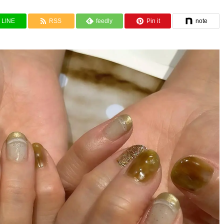
LINE
RSS
feedly
Pin it
note