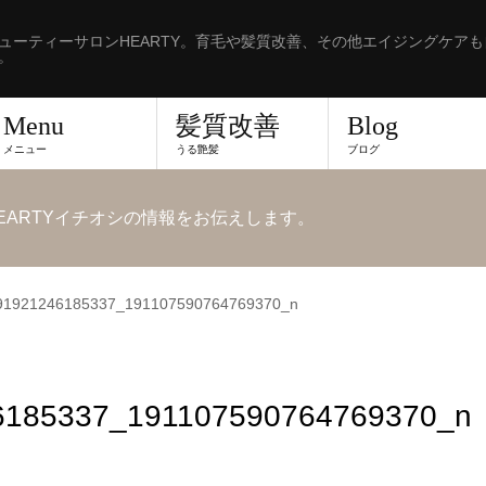
ューティーサロンHEARTY。育毛や髪質改善、その他エイジングケア
。
Menu
髪質改善
Blog
メニュー
うる艶髪
ブログ
EARTYイチオシの情報をお伝えします。
91921246185337_191107590764769370_n
6185337_191107590764769370_n