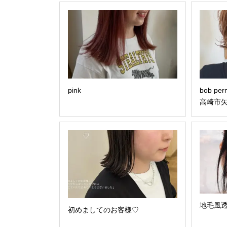
pink
bob pe
高崎市矢中町
地毛風
初めましてのお客様♡