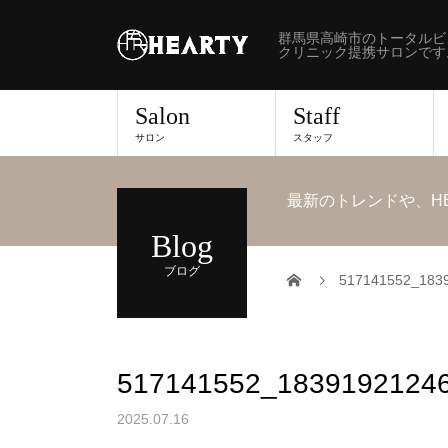
群馬県高崎市のトータルビ
クリニック提携サロンです
Salon
Staff
サロン
スタッフ
最新のトレンドや、H
Blog
ブログ
517141552_183
517141552_1839192124
2025.07.16