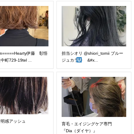
rm=====Hearty伊藤 彰悟
担当シオリ @shiori_tomii ブルー
729-19tel ...
ジュカラー
&#x...
透明感アッシュ
育毛・エイジングケア専門
『Dia（ダイヤ）』