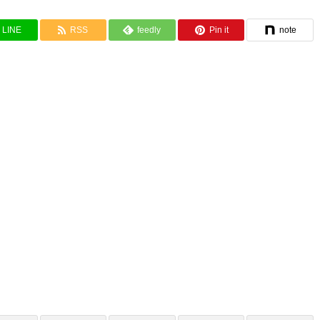
LINE
RSS
feedly
Pin it
note