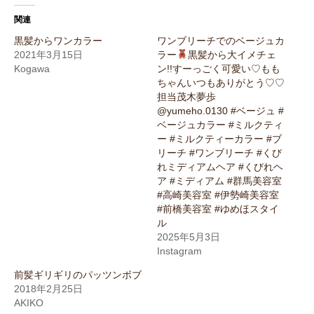
関連
黒髪からワンカラー
ワンブリーチでのベージュカ
2021年3月15日
ラー
黒髪から大イメチェ
Kogawa
ン!!すーっごく可愛い♡もも
ちゃんいつもありがとう♡♡
担当茂木夢歩
@yumeho.0130 #ベージュ #
ベージュカラー #ミルクティ
ー #ミルクティーカラー #ブ
リーチ #ワンブリーチ #くび
れミディアムヘア #くびれヘ
ア #ミディアム #群馬美容室
#高崎美容室 #伊勢崎美容室
#前橋美容室 #ゆめほスタイ
ル
2025年5月3日
Instagram
前髪ギリギリのパッツンボブ
2018年2月25日
AKIKO