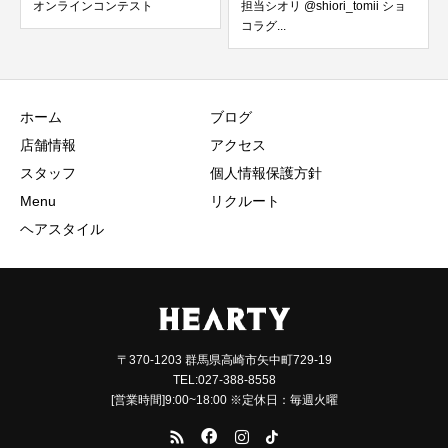
テスト
担当シオリ @shiori_tomii ショ
フラッシュネイル︎︎
コラグ...
ホーム
ブログ
店舗情報
アクセス
スタッフ
個人情報保護方針
Menu
リクルート
ヘアスタイル
〒370-1203 群馬県高崎市矢中町729-19
TEL:027-388-8558
[営業時間]9:00~18:00 ※定休日：毎週火曜