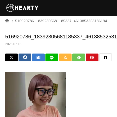
516920786_18392305681185337_461385325318619421_n
516920786_18392305681185337_4613853253
2025.07.16